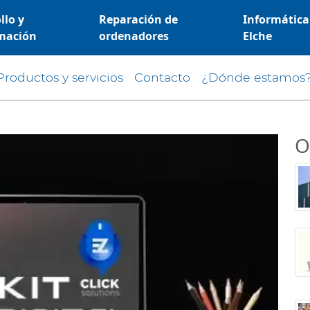
llo y
Reparación de
Informática
mación
ordenadores
Elche
Productos y servicios
Contacto
¿Dónde estamos
O