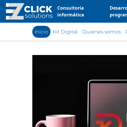
Consultoría
Desarro
informática
progra
Inicio
Kit Digital
Quienes somos